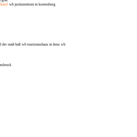
n graz
nkauf
wb justizzentrum in korneuburg
der stadt hall
wb tourismushaus in lienz
wb
nnsbruck