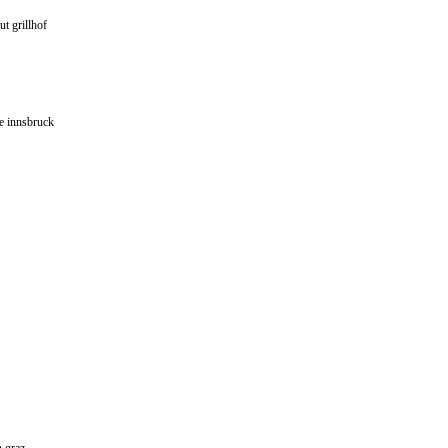
t grillhof
de innsbruck