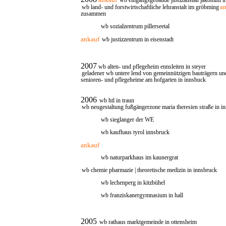
wb eingangsgebäude justizanstalt jakomini i
a
wb land- und forstwirtschaftliche lehranstalt im gröbming
zusammen
wb sozialzentrum pillerseetal
ankauf
wb justizzentrum in eisenstadt
2007
wb alten- und pflegeheim ennsleiten in steyer
geladener wb untere lend von gemeinnützigen bauträgern und 
senioren- und pflegeheime am hofgarten in innsbuck
2006
wb htl in traun
wb neugestaltung fußgängerzone maria theresien straße in i
wb sieglanger der WE
wb kaufhaus tyrol innsbruck
ankauf
wb naturparkhaus im kaunergrat
wb chemie pharmazie | theoretische medizin in innsbruck
wb lechenperg in kitzbühel
wb franziskanergymnasium in hall
2005
wb rathaus marktgemeinde in ottensheim