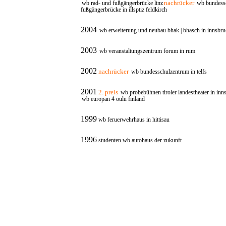
nachrücker
wb rad- und fußgängerbrücke linz
wb bundessc
fußgängerbrücke in illsptiz feldkirch
2004
wb erweiterung und neubau bhak | bhasch in innsbru
2003
wb veranstaltungszentrum forum in rum
2002
nachrücker
wb bundesschulzentrum in telfs
2001
2. preis
wb probebühnen tiroler landestheater in inn
wb europan 4 oulu finland
1999
wb feruerwehrhaus in hittisau
1996
studenten wb autohaus der zukunft
comments