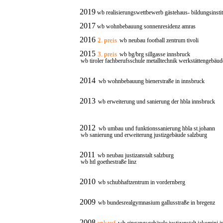
2019
wb realisierungswettbewerb gästehaus- bildungsinstitu
2017
wb wohnbebauung sonnenresidenz amras
2016
2
. preis
wb neubau football zentrum tivoli
2015
3. preis
wb bg/brg sillgasse innsbruck
wb tiroler fachberufsschule metalltechnik werkstättengebäu
2014
wb wohnbebauung bienerstraße in innsbruck
2013
wb erweiterung und sanierung der hbla innsbruck
2012
wb umbau und funktionssanierung hbla st.johann
wb sanierung und erweiterung justizgebäude salzburg
2011
wb neubau justizanstalt salzburg
wb htl goethestraße linz
2010
wb schubhaftzentrum in vordernberg
2009
wb bundesrealgymnasium gallusstraße in bregenz
2008
ankauf