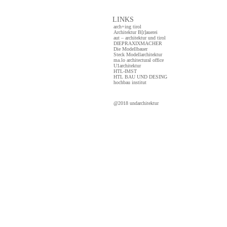
LINKS
arch+ing tirol
Architektur B[r]auerei
aut – architektur und tirol
DIEPRAXIXMACHER
Die Modellbauer
Steck Modellarchitektur
ma.lo architectural office
U1architektur
HTL-IMST
HTL BAU UND DESING
hochbau institut
@2018 undarchitektur