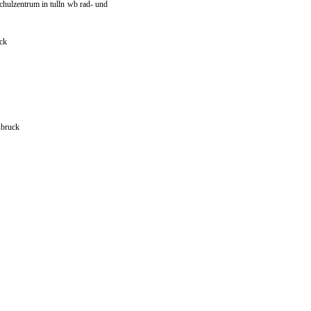
hulzentrum in tulln
wb rad- und
ck
sbruck