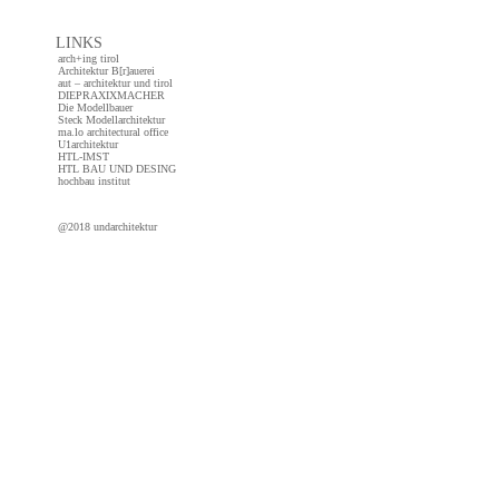
LINKS
arch+ing tirol
Architektur B[r]auerei
aut – architektur und tirol
DIEPRAXIXMACHER
Die Modellbauer
Steck Modellarchitektur
ma.lo architectural office
U1architektur
HTL-IMST
HTL BAU UND DESING
hochbau institut
@2018 undarchitektur