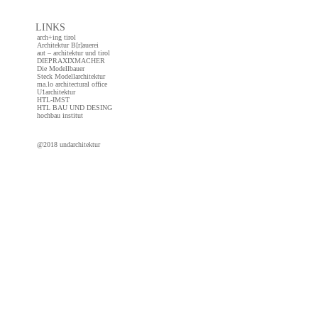
LINKS
arch+ing tirol
Architektur B[r]auerei
aut – architektur und tirol
DIEPRAXIXMACHER
Die Modellbauer
Steck Modellarchitektur
ma.lo architectural office
U1architektur
HTL-IMST
HTL BAU UND DESING
hochbau institut
@2018 undarchitektur