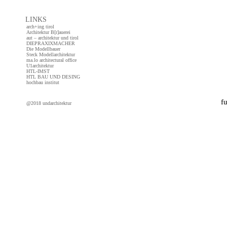
LINKS
arch+ing tirol
Architektur B[r]auerei
aut – architektur und tirol
DIEPRAXIXMACHER
Die Modellbauer
Steck Modellarchitektur
ma.lo architectural office
U1architektur
HTL-IMST
HTL BAU UND DESING
hochbau institut
f
@2018 undarchitektur