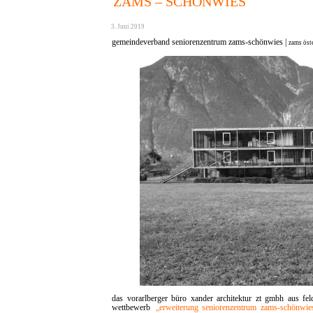
ZAMS – SCHÖNWIES
3. Juni 2019
gemeindeverband seniorenzentrum zams-schönwies |
zams öst
das vorarlberger büro xander architektur zt gmbh aus fe
wettbewerb
„erweiterung seniorenzentrum zams-schönwie