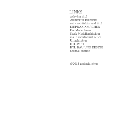
LINKS
arch+ing tirol
Architektur B[r]auerei
aut – architektur und tirol
DIEPRAXIXMACHER
Die Modellbauer
Steck Modellarchitektur
ma.lo architectural office
U1architektur
HTL-IMST
HTL BAU UND DESING
hochbau institut
@2018 undarchitektur