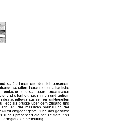
 und schülerinnen und den lehrpersonen,
hänge schaffen freiräume für alltägliche
d einfache, überschaubare organisation
ist und offenheit nach Innen und außen.
en des schulbaus aus seinen funktionellen
au liegt als brücke über dem zugang und
de schulen. der massiven baubauung der
tbewusst entgegengestellt und das gesamte
 zubau präsentiert die schule trotz ihrer
 überregionalen bedeutung.