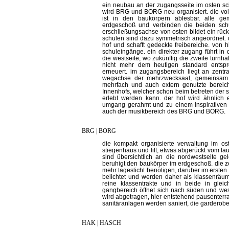
ein neubau an der zugangsseite im osten sc
wird BRG und BORG neu organisiert. die vol
ist in den baukörpern ablesbar. alle g
erdgeschoß und verbinden die beiden schu
erschließungsachse von osten bildet ein rüc
schulen sind dazu symmetrisch angeordnet. d
hof und schafft gedeckte freibereiche. von h
schuleingänge. ein direkter zugang führt in
die westseite, wo zukünftig die zweite turnha
nicht mehr dem heutigen standard entsp
erneuert. im zugangsbereich liegt an zentral
wegachse der mehrzwecksaal, gemeinsam m
mehrfach und auch extern genutzte bereic
Innenhofs, welcher schon beim betreten der s
erlebt werden kann. der hof wird ähnlich
umgang gerahmt und zu einem inspirativen m
auch der musikbereich des BRG und BORG.
BRG | BORG
die kompakt organisierte verwaltung im o
stiegenhaus und lift, etwas abgerückt vom lau
sind übersichtlich an die nordwestseite ge
beruhigt den baukörper im erdgeschoß. die 
mehr tageslicht benötigen, darüber im ersten
belichtet und werden daher als klassenräum
reine klassentrakte und in beide in glei
gangbereich öffnet sich nach süden und west
wird abgetragen, hier entstehend pausenterra
sanitäranlagen werden saniert, die garderob
HAK | HASCH