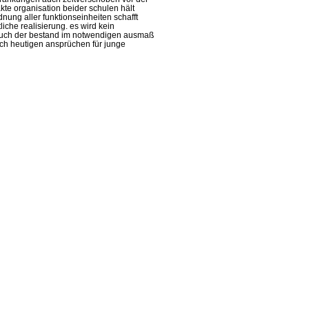
te organisation beider schulen hält
nung aller funktionseinheiten schafft
liche realisierung. es wird kein
auch der bestand im notwendigen ausmaß
ach heutigen ansprüchen für junge