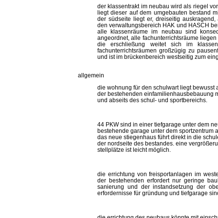
der klassentrakt im neubau wird als riegel vor
liegt dieser auf dem umgebauten bestand 
der südseite liegt er, dreiseitig auskragend
den verwaltungsbereich HAK und HASCH beinhal
alle klassenräume im neubau sind konsequ
angeordnet, alle fachunterrichtsräume liegen 
die erschließung weitet sich im klass
fachunterrichtsräumen großzügig zu pausenfl
und ist im brückenbereich westseitig zum ein
allgemein
die wohnung für den schulwart liegt bewusst 
der bestehenden einfamilienhausbebauung mi
und abseits des schul- und sportbereichs.
44 PKW sind in einer tiefgarage unter dem n
bestehende garage unter dem sportzentrum a
das neue stiegenhaus führt direkt in die schul
der nordseite des bestandes. eine vergrößerun
stellplätze ist leicht möglich.
die errichtung von freisportanlagen im weste
der bestehenden erfordert nur geringe bauli
sanierung und der instandsetzung der obe
erfordernisse für gründung und tiefgarage sin
die errichtung des neubaus könnte mit einsc