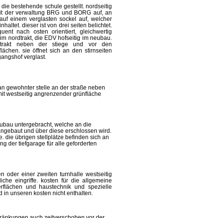
 die bestehende schule gestellt. nordseitig
mit der verwaltung BRG und BORG auf, an
, auf einem verglasten sockel auf, welcher
tet. dieser ist von drei seiten belichtet.
ent nach osten orientiert, gleichwertig
im nordtrakt, die EDV hofseitig im neubau.
entrakt neben der stiege und vor den
ächen. sie öffnet sich an den stirnseiten
gangshof verglast.
an gewohnter stelle an der straße neben
t westseitig angrenzender grünfläche
eubau untergebracht, welche an die
ngebaut und über diese erschlossen wird.
e. die übrigen stellplätze befinden sich an
g der tiefgarage für alle geforderten
n oder einer zweiten turnhalle westseitig
che eingriffe. kosten für die allgemeine
rflächen und haustechnik und spezielle
d in unseren kosten nicht enthalten.
hränkungen auch zeitverschoben vor der