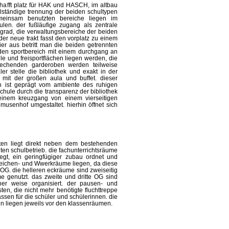
hafft platz für HAK und HASCH, im altbau
lständige trennung der beiden schultypen
emeinsam benutzten bereiche liegen im
len. der fußläufige zugang als zentrale
kgrad, die verwaltungsbereiche der beiden
er neue trakt fasst den vorplatz zu einem
ier aus betritt man die beiden getrennten
 den sportbereich mit einem durchgang an
lle und freisportflächen liegen werden, die
rechenden garderoben werden teilweise
er stelle die bibliothek und exakt in der
it der großen aula und buffet. dieser
h ist geprägt vom ambiente des ruhigen
chule durch die transparenz der bibliothek
 einem kreuzgang von einem vierseitigen
usenhof umgestaltet. hierhin öffnet sich
sten liegt direkt neben dem bestehenden
ten schulbetrieb. die fachunterrichtsräume
legt, ein geringfügiger zubau ordnet und
zeichen- und Wwerkräume liegen, da diese
 OG. die helleren eckräume sind zweiseitig
e genutzt. das zweite und dritte OG sind
cher weise organisiert. der pausen- und
en, die nicht mehr benötigte fluchttreppe
ssen für die schüler und schülerinnen. die
en liegen jeweils vor den klassenräumen.