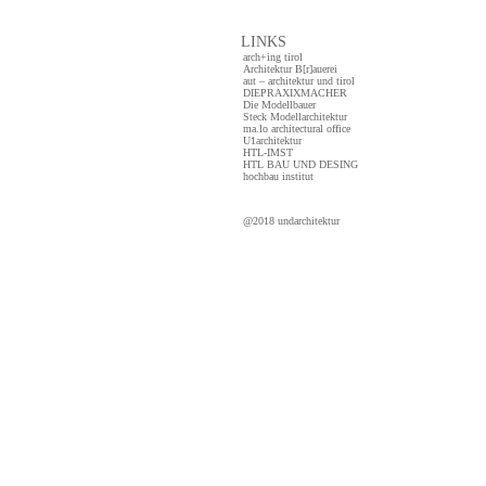
LINKS
arch+ing tirol
Architektur B[r]auerei
aut – architektur und tirol
DIEPRAXIXMACHER
Die Modellbauer
Steck Modellarchitektur
ma.lo architectural office
U1architektur
HTL-IMST
HTL BAU UND DESING
hochbau institut
@2018 undarchitektur