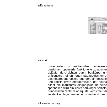
telfs
österreich
entwurf
unser entwurf ist den benutzern, schülern
gewidmet. optimierte funktionelle zusammen
abläufe, durchsichten durch baukörper un
präsentieren einen neuen pädagogischen ge
das heterogene umfeld erfordert ein gestalt
und konstruktiven erfordernissen. der neub
bildet ein markantes eingangstor für bei
sporthallen wird ein klarer baukörper selbs
bundesschulzentrum adäquate verdichtet. der
versteckten lage neu und entsprechend ihrer
allgemeine nutzung