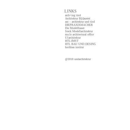
LINKS
arch+ing tirol
Architektur B[r]auerei
aut – architektur und tirol
DIEPRAXIXMACHER
Die Modellbauer
Steck Modellarchitektur
ma.lo architectural office
U1architektur
HTL-IMST
HTL BAU UND DESING
hochbau institut
@2018 undarchitektur