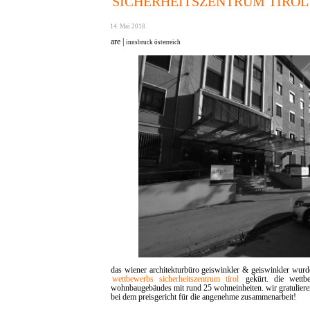
SICHERHEITSZENTRUM TIROL
14. Mai 2018
are |
innsbruck österreich
das wiener architekturbüro geiswinkler & geiswinkler wurd
wettbewerbs sicherheitszentrum tirol
gekürt. die wettbe
wohnbaugebäudes mit rund 25 wohneinheiten. wir gratuliere
bei dem preisgericht für die angenehme zusammenarbeit!