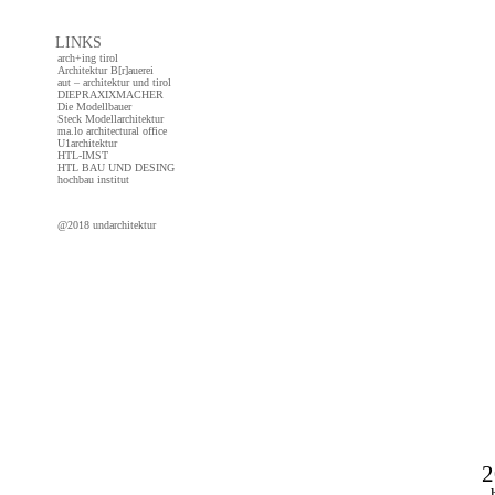
LINKS
arch+ing tirol
Architektur B[r]auerei
aut – architektur und tirol
DIEPRAXIXMACHER
Die Modellbauer
Steck Modellarchitektur
ma.lo architectural office
U1architektur
HTL-IMST
HTL BAU UND DESING
hochbau institut
@2018 undarchitektur
h