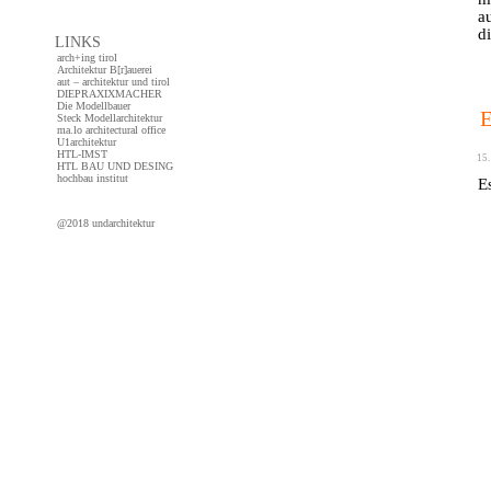
a
d
LINKS
arch+ing tirol
Architektur B[r]auerei
aut – architektur und tirol
DIEPRAXIXMACHER
co
Die Modellbauer
Steck Modellarchitektur
ma.lo architectural office
U1architektur
HTL-IMST
15.
HTL BAU UND DESING
hochbau institut
E
@2018 undarchitektur