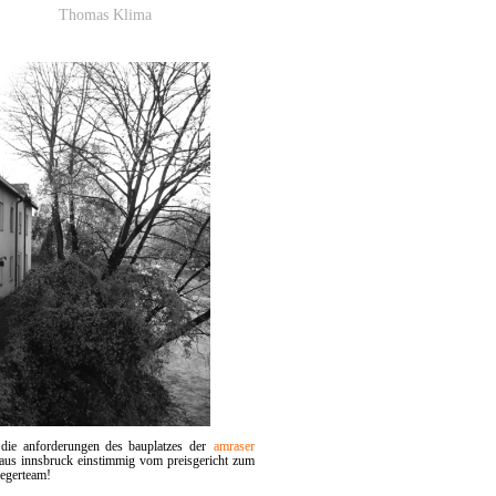
Thomas Klima
f die anforderungen des bauplatzes der
amraser
aus innsbruck einstimmig vom preisgericht zum
iegerteam!