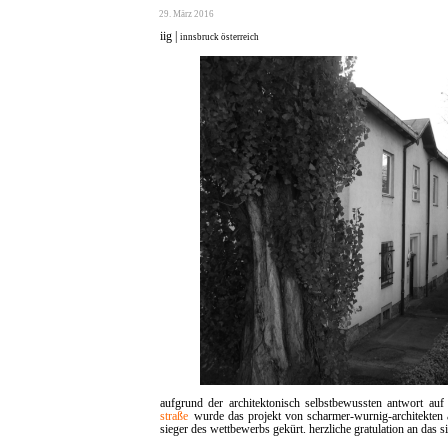
29. März 2016
iig |
innsbruck österreich
aufgrund der architektonisch selbstbewussten antwort au
straße
wurde das projekt von scharmer-wurnig-architekten 
sieger des wettbewerbs gekürt. herzliche gratulation an das s