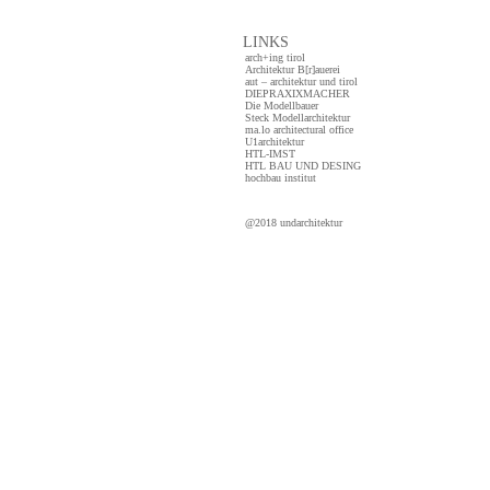
LINKS
arch+ing tirol
Architektur B[r]auerei
aut – architektur und tirol
DIEPRAXIXMACHER
Die Modellbauer
Steck Modellarchitektur
ma.lo architectural office
U1architektur
HTL-IMST
HTL BAU UND DESING
hochbau institut
@2018 undarchitektur