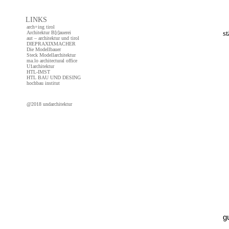
LINKS
arch+ing tirol
s
Architektur B[r]auerei
aut – architektur und tirol
DIEPRAXIXMACHER
Die Modellbauer
Steck Modellarchitektur
ma.lo architectural office
U1architektur
HTL-IMST
HTL BAU UND DESING
hochbau institut
@2018 undarchitektur
g