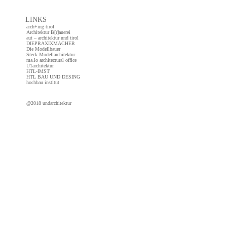
LINKS
arch+ing tirol
Architektur B[r]auerei
aut – architektur und tirol
DIEPRAXIXMACHER
Die Modellbauer
Steck Modellarchitektur
ma.lo architectural office
U1architektur
HTL-IMST
HTL BAU UND DESING
hochbau institut
@2018 undarchitektur