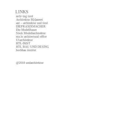
LINKS
arch+ing tirol
Architektur B[r]auerei
aut – architektur und tirol
DIEPRAXIXMACHER
Die Modellbauer
Steck Modellarchitektur
ma.lo architectural office
U1architektur
HTL-IMST
HTL BAU UND DESING
hochbau institut
@2018 undarchitektur