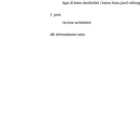
bgm di heinz ebenbichler | kaiser-franz-josef-stiftun
1. preis
riccione architekten
alle informationen unter
Arch+Ing
comments