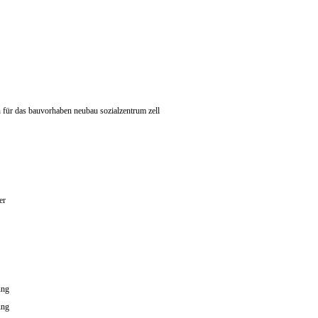
 für das bauvorhaben neubau sozialzentrum zell
er
ung
ung