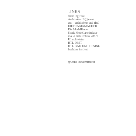
LINKS
arch+ing tirol
Architektur B[r]auerei
aut – architektur und tirol
DIEPRAXIXMACHER
Die Modellbauer
Steck Modellarchitektur
ma.lo architectural office
U1architektur
HTL-IMST
HTL BAU UND DESING
hochbau institut
@2018 undarchitektur