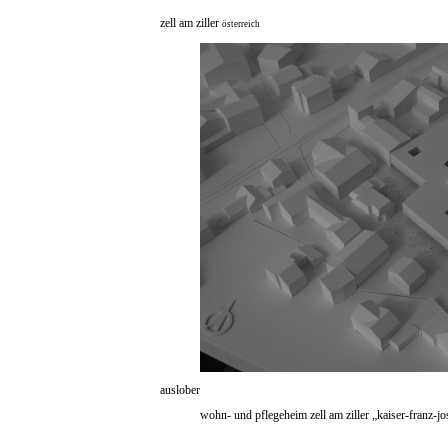
zell am ziller
österreich
auslober
wohn- und pflegeheim zell am ziller „kaiser-franz-jo