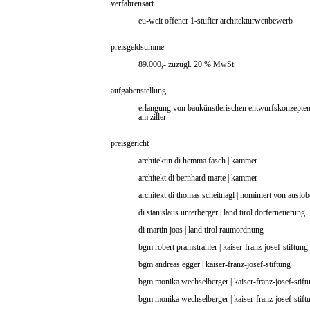
verfahrensart
eu-weit offener 1-stufier architekturwettbewerb
preisgeldsumme
89.000,- zuzügl. 20 % MwSt.
aufgabenstellung
erlangung von baukünstlerischen entwurfskonzepten
am ziller
preisgericht
architektin di hemma fasch | kammer
architekt di bernhard marte | kammer
architekt di thomas scheitnagl | nominiert von auslob
di stanislaus unterberger | land tirol dorferneuerung
di martin joas | land tirol raumordnung
bgm robert pramstrahler | kaiser-franz-josef-stiftung
bgm andreas egger | kaiser-franz-josef-stiftung
bgm monika wechselberger | kaiser-franz-josef-stift
bgm monika wechselberger | kaiser-franz-josef-stift