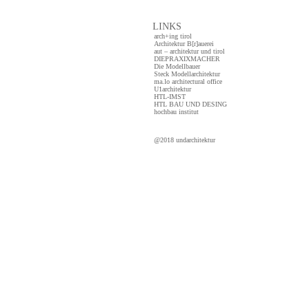
LINKS
arch+ing tirol
Architektur B[r]auerei
aut – architektur und tirol
DIEPRAXIXMACHER
Die Modellbauer
Steck Modellarchitektur
ma.lo architectural office
U1architektur
HTL-IMST
HTL BAU UND DESING
hochbau institut
@2018 undarchitektur