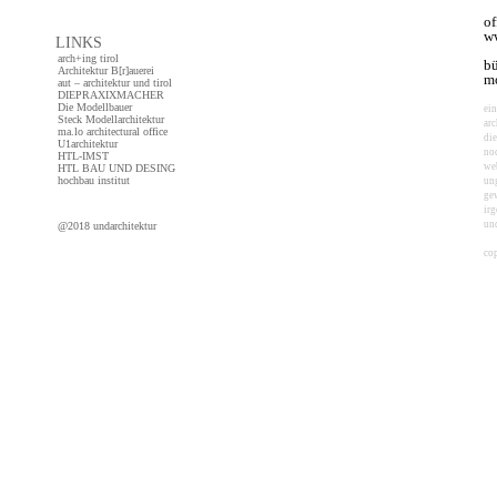
of
ww
LINKS
arch+ing tirol
bü
Architektur B[r]auerei
mo
aut – architektur und tirol
DIEPRAXIXMACHER
Die Modellbauer
ei
Steck Modellarchitektur
arc
ma.lo architectural office
die
U1architektur
noc
HTL-IMST
web
HTL BAU UND DESING
hochbau institut
ung
gew
irg
un
@2018 undarchitektur
cop