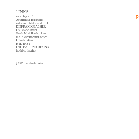
LINKS
p
arch+ing tirol
Architektur B[r]auerei
aut – architektur und tirol
DIEPRAXIXMACHER
Die Modellbauer
Steck Modellarchitektur
ma.lo architectural office
U1architektur
HTL-IMST
HTL BAU UND DESING
hochbau institut
@2018 undarchitektur