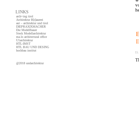
v
h
LINKS
arch+ing tirol
Architektur B[r]auerei
aut – architektur und tirol
DIEPRAXIXMACHER
co
Die Modellbauer
Steck Modellarchitektur
ma.lo architectural office
U1architektur
HTL-IMST
HTL BAU UND DESING
hochbau institut
15.
T
@2018 undarchitektur