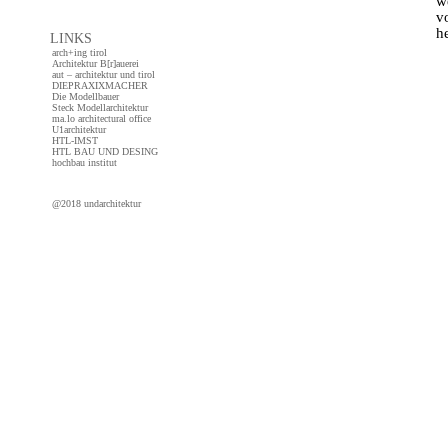
w
v
h
LINKS
arch+ing tirol
Architektur B[r]auerei
aut – architektur und tirol
DIEPRAXIXMACHER
co
Die Modellbauer
Steck Modellarchitektur
ma.lo architectural office
U1architektur
HTL-IMST
HTL BAU UND DESING
hochbau institut
@2018 undarchitektur