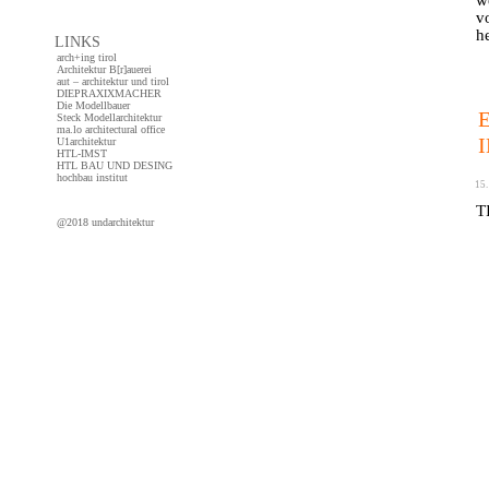
v
h
LINKS
arch+ing tirol
Architektur B[r]auerei
aut – architektur und tirol
DIEPRAXIXMACHER
co
Die Modellbauer
Steck Modellarchitektur
ma.lo architectural office
U1architektur
HTL-IMST
HTL BAU UND DESING
hochbau institut
15.
T
@2018 undarchitektur