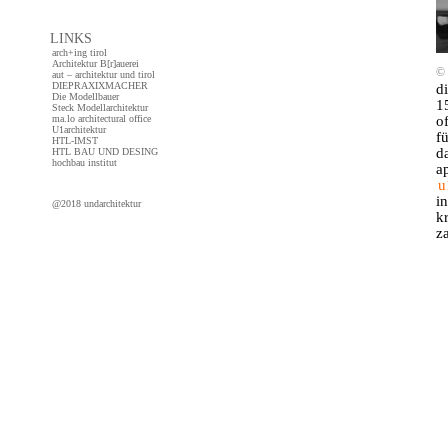
LINKS
arch+ing tirol
Architektur B[r]auerei
© 
aut – architektur und tirol
d
DIEPRAXIXMACHER
Die Modellbauer
1
Steck Modellarchitektur
o
ma.lo architectural office
U1architektur
f
HTL-IMST
d
HTL BAU UND DESING
hochbau institut
a
u
i
@2018 undarchitektur
k
z
co